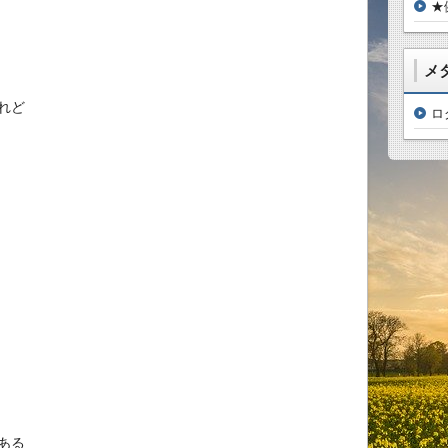
★
メ
れど
ロ
ある