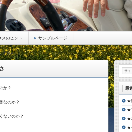
ネスのヒント
サンプルページ
る大切さ
さ
のか？
最
★
番なのか？
★
くないのか？
★
★