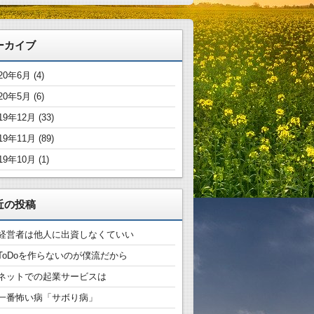
ーカイブ
020年6月
(4)
020年5月
(6)
19年12月
(33)
19年11月
(89)
19年10月
(1)
近の投稿
経営者は他人に出資しなくていい
ToDoを作らないのが僕流だから
ネットでの起業サービスは
一番怖い病「サボり病」