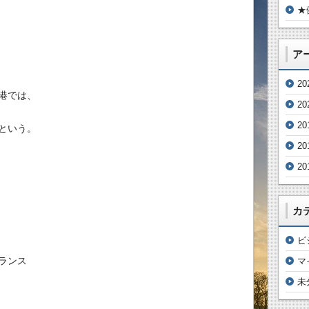
★
ア
2
港では、
2
20
という。
20
20
カ
ビ
ランス
マ
未