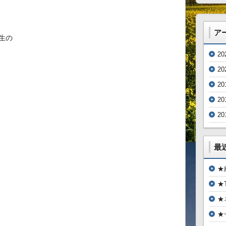
ア
生の
2
2
20
20
20
最
★
★
★
★