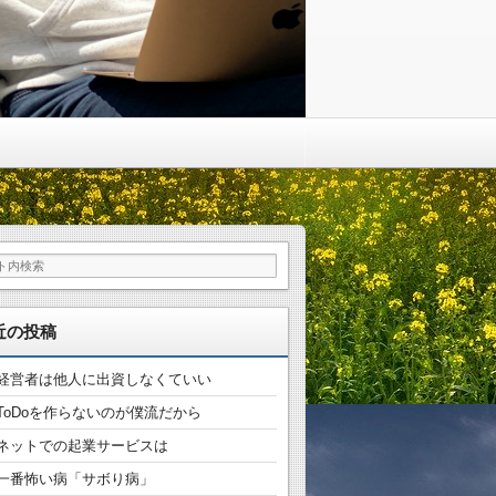
近の投稿
経営者は他人に出資しなくていい
ToDoを作らないのが僕流だから
ネットでの起業サービスは
一番怖い病「サボり病」