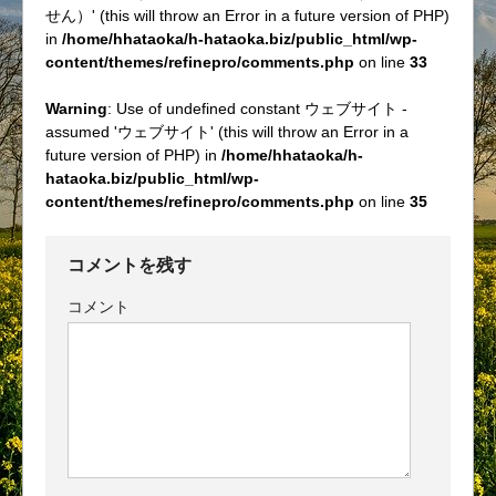
せん）' (this will throw an Error in a future version of PHP)
in
/home/hhataoka/h-hataoka.biz/public_html/wp-
content/themes/refinepro/comments.php
on line
33
Warning
: Use of undefined constant ウェブサイト -
assumed 'ウェブサイト' (this will throw an Error in a
future version of PHP) in
/home/hhataoka/h-
hataoka.biz/public_html/wp-
content/themes/refinepro/comments.php
on line
35
コメントを残す
コメント