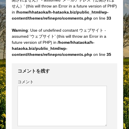
せん）' (this will throw an Error in a future version of PHP)
in
/home/hhataoka/h-hataoka.biz/public_html/wp-
content/themes/refinepro/comments.php
on line
33
Warning
: Use of undefined constant ウェブサイト -
assumed 'ウェブサイト' (this will throw an Error in a
future version of PHP) in
/home/hhataoka/h-
hataoka.biz/public_html/wp-
content/themes/refinepro/comments.php
on line
35
コメントを残す
コメント