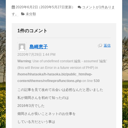
2020年6月2日
（2020年5月27日更新）
コメントが1件ありま
す。
未分類
1件のコメント
返信
島崎恵子
2020年7月29日 1:44 PM
Warning
: Use of undefined constant 編集 - assumed '編集'
(this will throw an Error in a future version of PHP) in
/home/hhataoka/h-hataoka.biz/public_html/wp-
content/themes/refinepro/functions.php
on line
530
この記事を見て改めて出会いは必然なんだと思いました
私が畑岡さんを初めて知ったのは
2016年3月でした
畑岡さんが長いことネットのお仕事を
している方だという事は