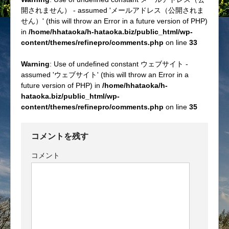
開されません） - assumed 'メールアドレス（公開されま
せん）' (this will throw an Error in a future version of PHP)
in
/home/hhataoka/h-hataoka.biz/public_html/wp-
content/themes/refinepro/comments.php
on line
33
Warning
: Use of undefined constant ウェブサイト -
assumed 'ウェブサイト' (this will throw an Error in a
future version of PHP) in
/home/hhataoka/h-
hataoka.biz/public_html/wp-
content/themes/refinepro/comments.php
on line
35
コメントを残す
コメント