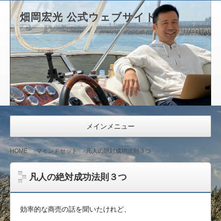
畑岡宏光 公式ウェブサイト
メインメニュー
HOME
マインドセット
凡人の絶対成功法則３つ
凡人の絶対成功法則３つ
効率的な商売の話を聞いたけれど、