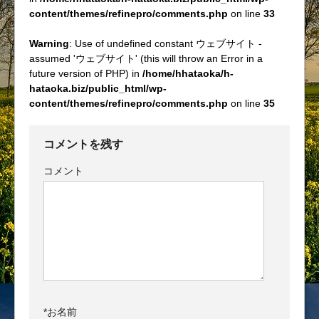
content/themes/refinepro/comments.php
on line
33
Warning
: Use of undefined constant ウェブサイト -
assumed 'ウェブサイト' (this will throw an Error in a
future version of PHP) in
/home/hhataoka/h-
hataoka.biz/public_html/wp-
content/themes/refinepro/comments.php
on line
35
コメントを残す
コメント
*
お名前