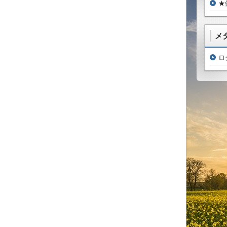
★
メ
ロ