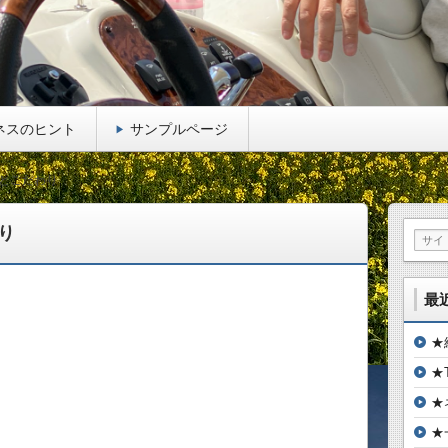
ネスのヒント
サンプルページ
とこだわり
り
最
★
★
★
★