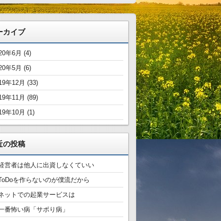
ーカイブ
020年6月
(4)
020年5月
(6)
19年12月
(33)
19年11月
(89)
19年10月
(1)
近の投稿
経営者は他人に出資しなくていい
ToDoを作らないのが僕流だから
ネットでの起業サービスは
一番怖い病「サボり病」