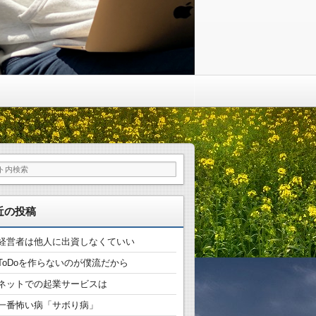
近の投稿
経営者は他人に出資しなくていい
ToDoを作らないのが僕流だから
ネットでの起業サービスは
一番怖い病「サボり病」