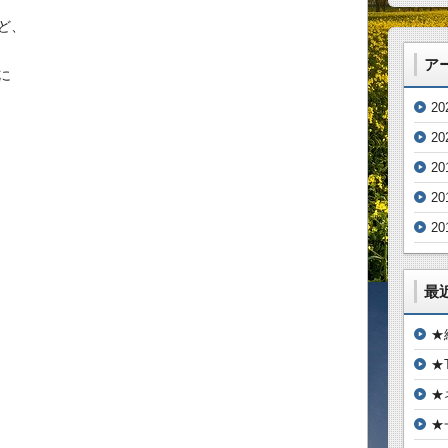
ど、
ア
に
2
2
20
20
20
最
★
★
★
★