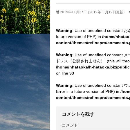
2019年11月27日
（2019年11月19日更新）
Warning
: Use of undefined constant お
future version of PHP) in
/home/hhataok
content/themes/refinepro/comments
Warning
: Use of undefined con
ドレス（公開されません）' (this will throw an E
/home/hhataoka/h-hataoka.biz/publi
on line
33
Warning
: Use of undefined constan
Error in a future version of PHP) in
/hom
content/themes/refinepro/comments
コメントを残す
コメント