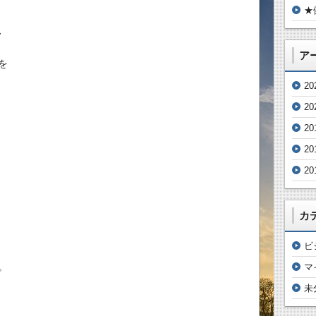
★
、
ア
を
2
2
20
20
20
カ
ビ
。
マ
未