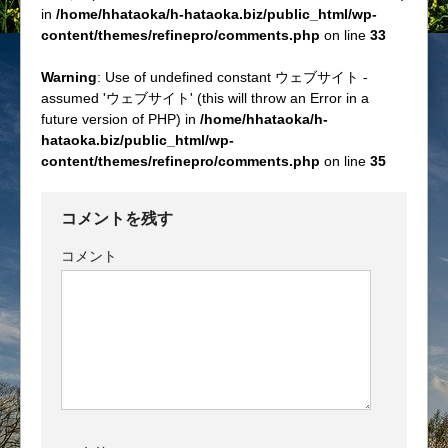
in
/home/hhataoka/h-hataoka.biz/public_html/wp-
content/themes/refinepro/comments.php
on line
33
Warning
: Use of undefined constant ウェブサイト -
assumed 'ウェブサイト' (this will throw an Error in a
future version of PHP) in
/home/hhataoka/h-
hataoka.biz/public_html/wp-
content/themes/refinepro/comments.php
on line
35
コメントを残す
コメント