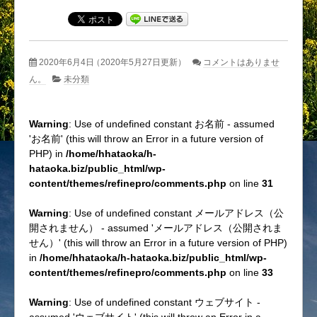
2020年6月4日
（2020年5月27日更新）
コメントはありませ
ん。
未分類
Warning
: Use of undefined constant お名前 - assumed
'お名前' (this will throw an Error in a future version of
PHP) in
/home/hhataoka/h-
hataoka.biz/public_html/wp-
content/themes/refinepro/comments.php
on line
31
Warning
: Use of undefined constant メールアドレス（公
開されません） - assumed 'メールアドレス（公開されま
せん）' (this will throw an Error in a future version of PHP)
in
/home/hhataoka/h-hataoka.biz/public_html/wp-
content/themes/refinepro/comments.php
on line
33
Warning
: Use of undefined constant ウェブサイト -